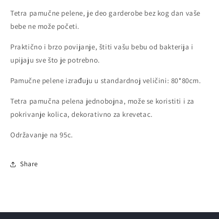
Tetra pamučne pelene, je deo garderobe bez kog dan vaše
bebe ne može početi.
Praktično i brzo povijanje, štiti vašu bebu od bakterija i
upijaju sve što je potrebno.
Pamučne pelene izrađuju u standardnoj veličini: 80*80cm.
Tetra pamučna pelena jednobojna, može se koristiti i za
pokrivanje kolica, dekorativno za krevetac.
Održavanje na 95c.
Share