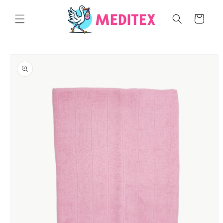
Preskoči
na
Korpa
sadržaj
Preskoči do
informacija
o
proizvodu