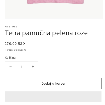
Otvori
medij
1
MY STORE
Tetra pamučna pelena roze
u
dijalogu
Redovna
170.00 RSD
cena
Porezi su uključeni.
Količina
Smanji
Povećaj
količinu
količinu
proizvoda
proizvoda
Tetra
Tetra
Dodaj u korpu
pamučna
pamučna
pelena
pelena
roze
roze